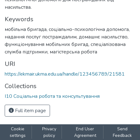
насильства.
Keywords
мобільна бригада
,
соціально-психологічна допомога
,
надання послуг постраждалим
,
домашнє насильство
,
функціонування мобільних бригад
,
спеціалізована
служба підтримки
,
магістерська робота
URI
https://ekmair.ukma.edu.ua/handle/123456789/21581
Collections
І10 Соціальна робота та консультування
Full item page
Cookie
Privacy
End User
Send
settings
policy
Agreement
Feedback