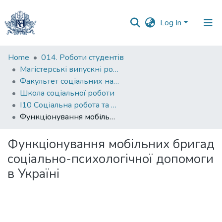
Log In
Communities
Home
014. Роботи студентів
&
Магістерські випускні роботи
Collections
Факультет соціальних наук і соціальних технологій
Школа соціальної роботи
All of DSpace
І10 Соціальна робота та консультування
Функціонування мобільних бригад соціально-психологічної допомоги в Україні
Statistics
Функціонування мобільних бригад
соціально-психологічної допомоги
в Україні