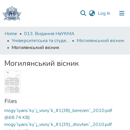
(current)
Log In
Communities
Home
013. Видання НаУКМА
&
Університетська та студентська періодика
Могилянський вісник
Collections
Могилянський вісник
All of DSpace
Могилянський вісник
Statistics
Files
mogy`lyans`ky`j_visny`k_#1(38)_berezen`_2010.pdf
(668.74 KB)
mogy`lyans`ky`j_visny`k_#1(39)_zhovten`_2010.pdf