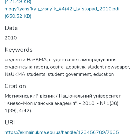
(421.49 KB)
mogy`lyans`ky`j_visny`k_#4(42)_ly`stopad_2010.pdf
(650.52 KB)
Date
2010
Keywords
студенти НаУКМА
,
студентське самоврядування
,
студентська газета
,
освіта
,
дозвілля
,
student newspaper
,
NaUKMA students
,
student government
,
education
Citation
Могилянський вісник / Національний університет
"Києво-Могилянська академія". - 2010. - № 1(38),
1(39), 4(42).
URI
https://ekmair.ukma.edu.ua/handle/123456789/7935