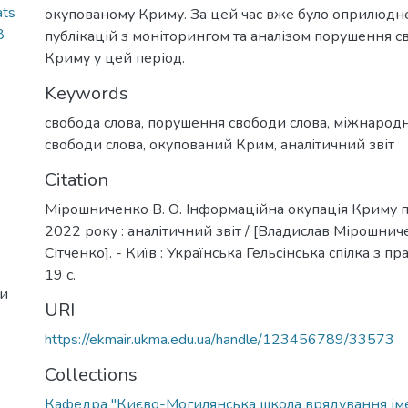
ats
окупованому Криму. За цей час вже було оприлюдн
8
публікацій з моніторингом та аналізом порушення с
Криму у цей період.
Keywords
свобода слова
,
порушення свободи слова
,
міжнародн
свободи слова
,
окупований Крим
,
аналітичний звіт
Citation
Мірошниченко В. О. Інформаційна окупація Криму п
2022 року : аналітичний звіт / [Владислав Мірошнич
Сітченко]. - Київ : Українська Гельсінська спілка з п
19 с.
ни
URI
https://ekmair.ukma.edu.ua/handle/123456789/33573
Collections
Кафедра "Києво-Могилянська школа врядування ім