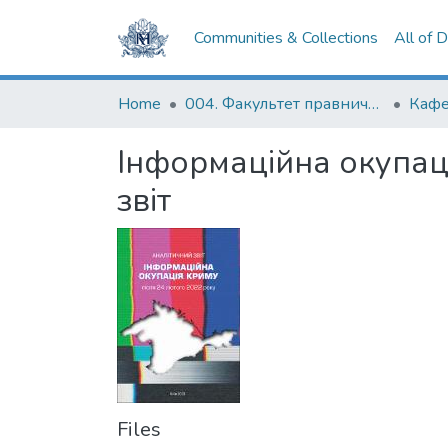
Communities & Collections
All of 
Home
004. Факультет правничих наук
Інформаційна окупаці
звіт
Files