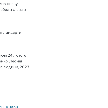
ено низку
вободи слова в
і стандарти
ісля 24 лютого
енко, Леонід
рав людини, 2023. -
ені Андрія