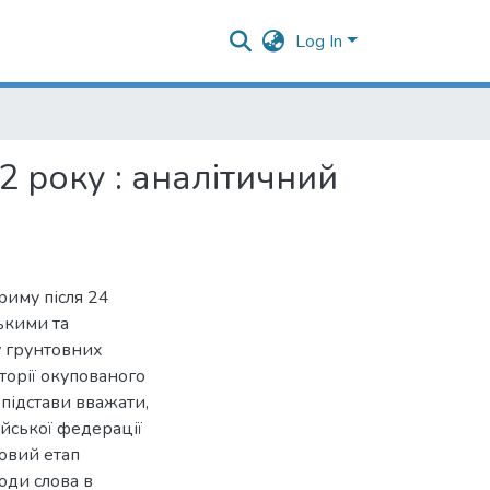
Log In
2 року : аналітичний
риму після 24
ькими та
у грунтовних
орії окупованого
підстави вважати,
йської федерації
овий етап
оди слова в