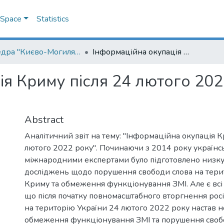
DSpace
Statistics
Кафедра "Києво-Могилянська школа врядування імені Андрія Мелешевича"
Інформаційна окупація Криму після 24 лютого 2022 року : аналітичний звіт
я Криму після 24 лютого 202
Abstract
Аналітичний звіт на тему: "Інформаційна окупація К
лютого 2022 року". Починаючи з 2014 року українс
міжнародними експертами було підготовлено низк
досліджень щодо порушення свободи слова на терит
Криму та обмеження функціонування ЗМІ. Але є всі 
що після початку повномасштабного вторгнення росі
на територію України 24 лютого 2022 року настав н
обмеження функціонування ЗМІ та порушення своб