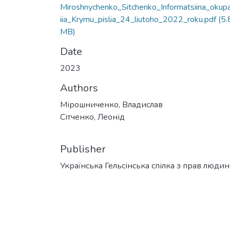
Miroshnychenko_Sitchenko_Informatsiina_okup
iia_Krymu_pislia_24_liutoho_2022_roku.pdf
(5.
MB)
Date
2023
Authors
Мірошниченко, Владислав
Сітченко, Леонід
Publisher
Українська Гельсінська спілка з прав люди