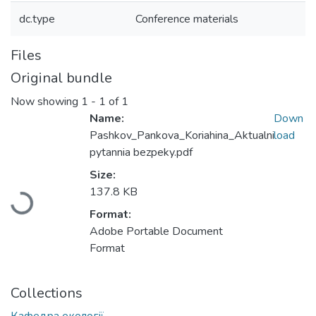
dc.type
Conference materials
Files
Original bundle
Now showing
1 - 1 of 1
Name:
Down
Pashkov_Pankova_Koriahina_Aktualni
load
pytannia bezpeky.pdf
Loading...
Size:
137.8 KB
Format:
Adobe Portable Document
Format
Collections