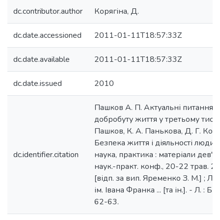
dc.contributor.author
Корягіна, Д.
dc.date.accessioned
2011-01-11T18:57:33Z
dc.date.available
2011-01-11T18:57:33Z
dc.date.issued
2010
Пашков А. П. Актуальні питання б
добробуту життя у третьому тисячол
Пашков, К. А. Панькова, Д. Г. Коря
Безпека життя і діяльності людини
dc.identifier.citation
наука, практика : матеріали дев'я
наук.-практ. конф., 20-22 трав. 20
[відп. за вип. Яременко З. М.] ; Льв
ім. Івана Франка ... [та ін.]. - Л. : Бі
62-63.