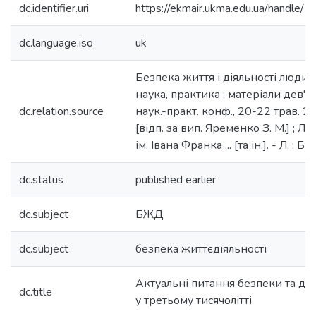
dc.identifier.uri
https://ekmair.ukma.edu.ua/handle
dc.language.iso
uk
Безпека життя і діяльності людини
наука, практика : матеріали дев'я
dc.relation.source
наук.-практ. конф., 20-22 трав. 20
[відп. за вип. Яременко З. М.] ; Льв
ім. Івана Франка ... [та ін.]. - Л. : Б
dc.status
published earlier
dc.subject
БЖД
dc.subject
безпека життєдіяльності
Актуальні питання безпеки та до
dc.title
у третьому тисячолітті