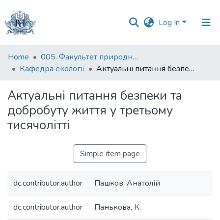
Log In
Communities
Home
005. Факультет природничих наук
&
Кафедра екології
Актуальні питання безпеки та добробуту життя у третьому тисячолітті
Collections
Актуальні питання безпеки та
All of DSpace
добробуту життя у третьому
тисячолітті
Statistics
Simple item page
dc.contributor.author
Пашков, Анатолій
dc.contributor.author
Панькова, К.