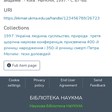
академія". - Київ : НаУКМА, 1997. - С. 87-88.
URI
https://ekmair.ukma.edu.ua/handle/123456789/26723
Collections
1997. Україна: людина, суспільство, природа : третя
щорічна наукова конференція, присвячена 400-й
річниці народження і 350-й річниці смерті Петра
Могили : тези доповідей
Full item page
Cookie
Privacy
End User
Send
settings
policy
Agreement
Feedback
БІБЛІОТЕКА НАУКМА
Наукова бібліотека НаУКМА