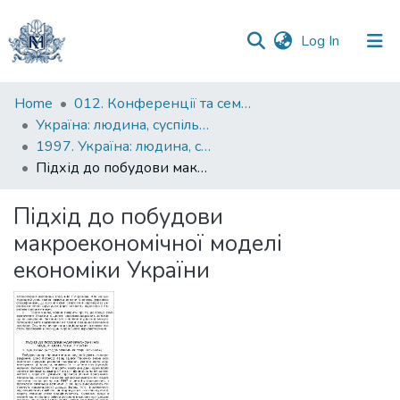
(current)
Log In
Communities
Home
012. Конференції та семінари НаУКМА
&
Україна: людина, суспільство, природа : щорічна наукова конференція
Collections
1997. Україна: людина, суспільство, природа : третя щорічна наукова конференція, присвячена 400-й річниці народження і 350-й річниці смерті Петра Могили : тези доповідей
Підхід до побудови макроекономічної моделі економіки України
All of DSpace
Підхід до побудови
Statistics
макроекономічної моделі
економіки України