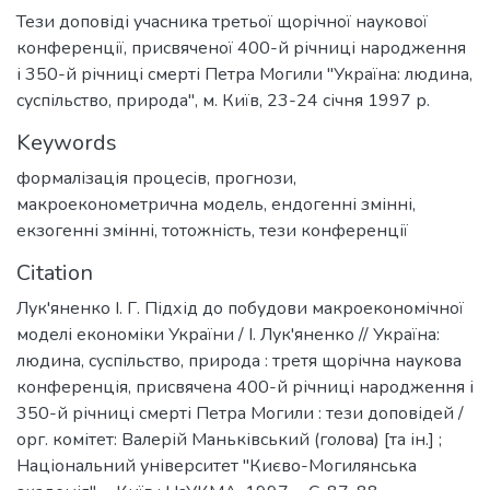
Тези доповіді учасника третьої щорічної наукової
конференції, присвяченої 400-й річниці народження
і 350-й річниці смерті Петра Могили "Україна: людина,
суспільство, природа", м. Київ, 23-24 січня 1997 р.
Keywords
формалізація процесів
,
прогнози
,
макроеконометрична модель
,
ендогенні змінні
,
екзогенні змінні
,
тотожність
,
тези конференції
Citation
Лук'яненко І. Г. Підхід до побудови макроекономічної
моделі економіки України / І. Лук'яненко // Україна:
людина, суспільство, природа : третя щорічна наукова
конференція, присвячена 400-й річниці народження і
350-й річниці смерті Петра Могили : тези доповідей /
орг. комітет: Валерій Маньківський (голова) [та ін.] ;
Національний університет "Києво-Могилянська