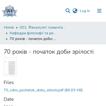
(current)
Log In
Communities
Home
001. Факультет гуманітарних наук
&
Кафедра філософії та релігієзнавства
Collections
70 років - початок доби зрілості
All of DSpace
70 років - початок доби зрілості
Statistics
Files
70_rokiv_pochatok_doby_zrilosti.pdf
(86.69 KB)
Date