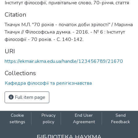
Інститут філософії
,
привітальне слово
,
70-річчя
,
стаття
Citation
Ткачук М.Л. "70 років - початок доби зрілості" / Марина
Ткачук // Філософська думка. - 2016. - № 6 : Інститут
філософії - 70 років. - С. 140-142.
URI
https://ekmair.ukma.edu.ua/handle/123456789/21670
Collections
Кафедра філософії та релігієзнавства
Full item page
Cookie
Privacy
End User
Send
settings
policy
Agreement
Feedback
БІБЛІОТЕКА НАУКМА