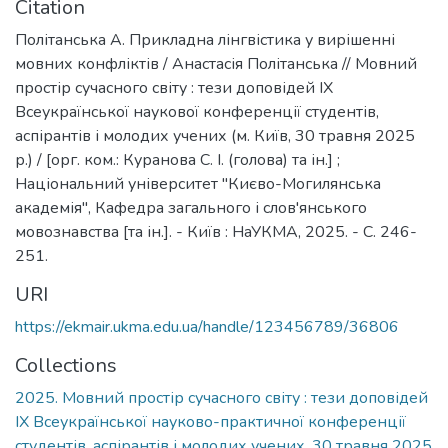
Citation
Політанська А. Прикладна лінгвістика у вирішенні
мовних конфліктів / Анастасія Політанська // Мовний
простір сучасного світу : тези доповідей ІХ
Всеукраїнської наукової конференції студентів,
аспірантів і молодих учених (м. Київ, 30 травня 2025
р.) / [орг. ком.: Куранова С. І. (голова) та ін.] ;
Національний університет "Києво-Могилянська
академія", Кафедра загального і слов'янського
мовознавства [та ін.]. - Київ : НаУКМА, 2025. - C. 246-
251.
URI
https://ekmair.ukma.edu.ua/handle/123456789/36806
Collections
2025. Мовний простір сучасного світу : тези доповідей
ІХ Всеукраїнської науково-практичної конференції
студентів, аспірантів і молодих учених, 30 травня 2025