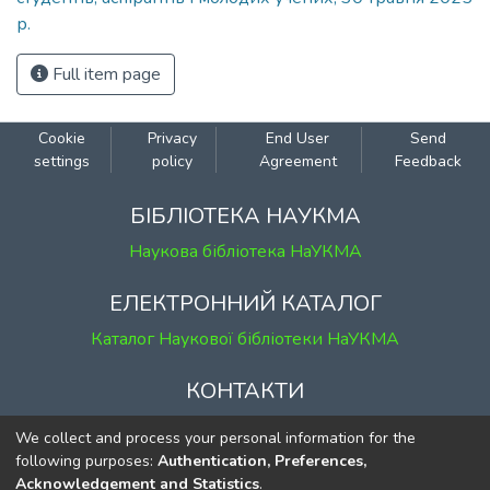
р.
Full item page
Cookie
Privacy
End User
Send
settings
policy
Agreement
Feedback
БІБЛІОТЕКА НАУКМА
Наукова бібліотека НаУКМА
ЕЛЕКТРОННИЙ КАТАЛОГ
Каталог Наукової бібліотеки НаУКМА
КОНТАКТИ
м. Київ, вул. Григорія Сковороди, 2
We collect and process your personal information for the
к. 1, к. 120
following purposes:
Authentication, Preferences,
Acknowledgement and Statistics
.
тел.
(044) 463-69-31