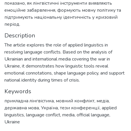
показано, як лінгвістичні інструменти виявляють
емоційне забарвлення, формують мовну політику та
підтримують національну ідентичність у кризовий
період.
Description
The article explores the role of applied linguistics in
resolving language conflicts. Based on the analysis of
Ukrainian and international media covering the war in
Ukraine, it demonstrates how linguistic tools reveal
emotional connotations, shape language policy, and support
national identity during times of crisis.
Keywords
прикладна лінгвістика
,
мовний конфлікт
,
медіа
,
державна мова
,
Україна
,
тези конференції
,
applied
linguistics
,
language conflict
,
media
,
official language
,
Ukraine