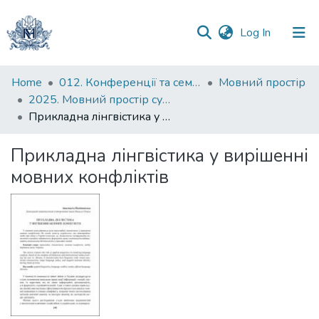
(current)
Log In
Communities
Home
012. Конференції та семінари НаУКМА
Мовний простір
&
2025. Мовний простір сучасного світу : тези доповідей ІХ Всеукраїнської науково-практичної конференції студентів, аспірантів і молодих учених, 30 травня 2025 р.
Collections
Прикладна лінгвістика у вирішенні мовних конфліктів
All of DSpace
Прикладна лінгвістика у вирішенні
мовних конфліктів
Statistics