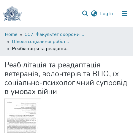
(current)
Log In
Communities
Home
007. Факультет охорони здоров`я, соціальної роботи і психології
&
Школа соціальної роботи ім. професора Володимира Полтавця
Collections
Реабілітація та реадаптація ветеранів, волонтерів та ВПО, їх соціально-психологічний супровід в умовах війни
All of DSpace
Реабілітація та реадаптація
ветеранів, волонтерів та ВПО, їх
Statistics
соціально-психологічний супровід
в умовах війни