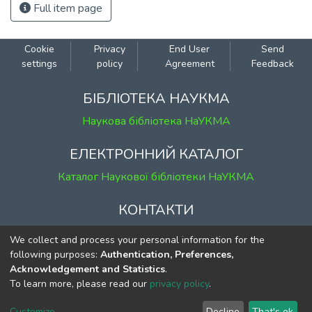
Full item page
Cookie
Privacy
End User
Send
settings
policy
Agreement
Feedback
БІБЛІОТЕКА НАУКМА
Наукова бібліотека НаУКМА
ЕЛЕКТРОННИЙ КАТАЛОГ
Каталог Наукової бібліотеки НаУКМА
КОНТАКТИ
м. Київ, вул. Григорія Сковороди, 2
We collect and process your personal information for the
к. 1, к. 120
following purposes:
Authentication, Preferences,
Acknowledgement and Statistics
.
тел.
(044) 463-69-31
To learn more, please read our
privacy policy
.
ekmair@ukma.edu.ua
Customize
Decline
That's ok