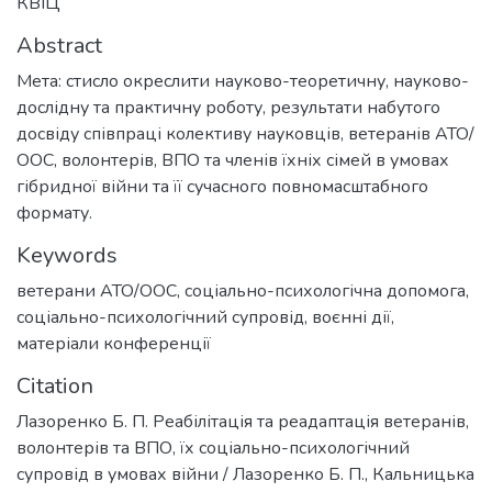
КВІЦ
Abstract
Мета: стисло окреслити науково-теоретичну, науково-
дослідну та практичну роботу, результати набутого
досвіду співпраці колективу науковців, ветеранів АТО/
ООС, волонтерів, ВПО та членів їхніх сімей в умовах
гібридної війни та її сучасного повномасштабного
формату.
Keywords
ветерани АТО/ООС
,
соціально-психологічна допомога
,
соціально-психологічний супровід
,
воєнні дії
,
матеріали конференції
Citation
Лазоренко Б. П. Реабілітація та реадаптація ветеранів,
волонтерів та ВПО, їх соціально-психологічний
супровід в умовах війни / Лазоренко Б. П., Кальницька