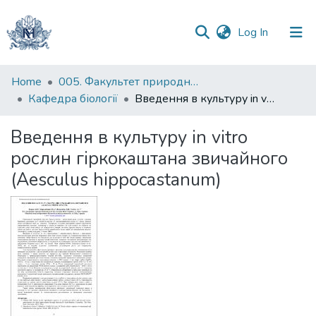
(current)
Log In
Communities
Home
005. Факультет природничих наук
&
Кафедра біології
Введення в культуру in vitro рослин гіркокаштана звичайного (Aesculus hippocastanum)
Collections
Введення в культуру in vitro
All of DSpace
рослин гіркокаштана звичайного
(Aesculus hippocastanum)
Statistics