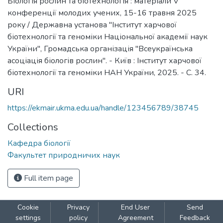
Біологія рослин та біотехнологія : матеріали V
конференції молодих учених, 15-16 травня 2025
року / Державна установа "Інститут харчової
біотехнології та геноміки Національної академії наук
України", Громадська організація "Всеукраїнська
асоціація біологів рослин". - Київ : Інститут харчової
біотехнології та геноміки НАН України, 2025. - С. 34.
URI
https://ekmair.ukma.edu.ua/handle/123456789/38745
Collections
Кафедра біології
Факультет природничих наук
Full item page
Cookie
Privacy
End User
Send
settings
policy
Agreement
Feedback