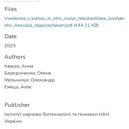
Files
Vvedennia_v_kulturu_in_vitro_roslyn_hirkokashtana_zvychain
oho_Aesculus_hippocastanum.pdf
(444.31 KB)
Date
2025
Authors
Кваско, Анна
Бередніченко, Олена
Мельничук, Олександр
Ємець, Алла
Publisher
Інститут харчової біотехнології та геноміки НАН
України