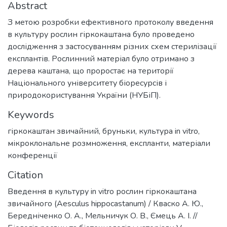
Abstract
З метою розробки ефективного протоколу введення
в культуру рослин гіркокаштана було проведено
дослідження з застосуванням різних схем стерилізації
експлантів. Рослинний матеріал було отримано з
дерева каштана, що проростає на території
Національного університету біоресурсів і
природокористування України (НУБіП).
Keywords
гіркокаштан звичайний
,
бруньки
,
культура in vitro
,
мікроклональне розмноження
,
експланти
,
матеріали
конференції
Citation
Введення в культуру in vitro рослин гіркокаштана
звичайного (Aesculus hippocastanum) / Кваско А. Ю.,
Бередніченко О. А., Мельничук О. В., Ємець А. І. //