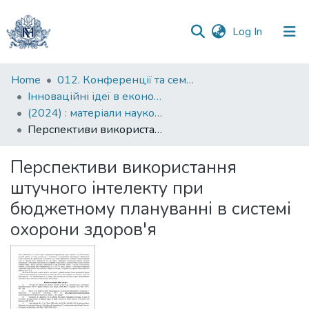
(current)
Log In
Communities
Home
012. Конференції та семінари НаУКМА
&
Інноваційні ідеї в економічній науці: пошуки вирішення сучасних проблем: матеріали науково-практичної конференції
Collections
(2024) : матеріали науково-практичної конференції, 2024 рік
Перспективи використання штучного інтелекту при бюджетному плануванні в системі охорони здоров'я
All of DSpace
Перспективи використання
Statistics
штучного інтелекту при
бюджетному плануванні в системі
охорони здоров'я