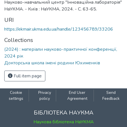
Науково-навчальний центр "Інноваційна лабораторія"
НаУКМА. - Київ : НаУКМА, 2024. - C. 63-65.
URI
https://ekmair.ukma.edu.ua/handle/123456789/33206
Collections
(2024) : матеріали науково-практичної конференції,
2024 рік
Докторська школа імені родини Юхименків
Full item page
Cookie
Privacy
End User
Send
settings
policy
Agreement
Feedback
БІБЛІОТЕКА НАУКМА
Наукова бібліотека НаУКМА