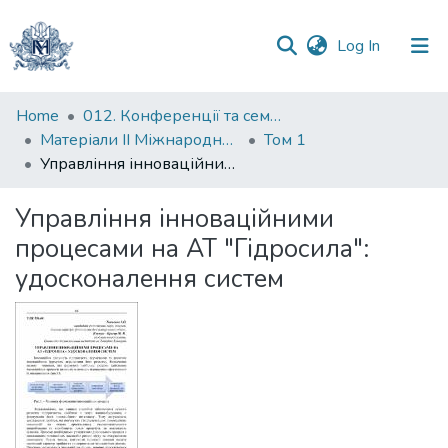
(current)
Log In
Communities
Home
012. Конференції та семінари НаУКМА
&
Матеріали II Міжнародної науково-практичної конференції "Менеджмент та маркетинг як фактори розвитку бізнесу", 17-19 квітня 2024 р.
Том 1
Collections
Управління інноваційними процесами на АТ "Гідросила": удосконалення систем
All of DSpace
Управління інноваційними
процесами на АТ "Гідросила":
Statistics
удосконалення систем