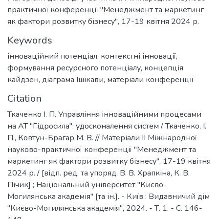
практичної конференції "Менеджмент та маркетинг
як фактори розвитку бізнесу", 17-19 квітня 2024 р.
Keywords
інноваційний потенціал
,
контекстні інновації
,
формування ресурсного потенціалу
,
концепція
кайдзен
,
діаграма Ішікави
,
матеріали конференції
Citation
Ткаченко І. П. Управління інноваційними процесами
на АТ "Гідросила": удосконалення систем / Ткаченко, І.
П., Ковтун-Брагар М. В. // Матеріали ІІ Міжнародної
науково-практичної конференції "Менеджмент та
маркетинг як фактори розвитку бізнесу", 17-19 квітня
2024 р. / [відп. ред. та упоряд. В. В. Храпкіна, К. В.
Пічик] ; Національний університет "Києво-
Могилянська академія" [та ін.]. - Київ : Видавничий дім
"Києво-Могилянська академія", 2024. - Т. 1. - C. 146-