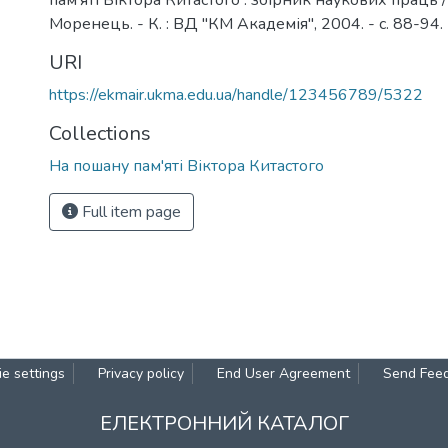
пам'яті Віктора Китастого : збірник наукових праць / 
Моренець. - К. : ВД "КМ Академія", 2004. - c. 88-94.
URI
https://ekmair.ukma.edu.ua/handle/123456789/5322
Collections
На пошану пам'яті Віктора Китастого
Full item page
e settings
Privacy policy
End User Agreement
Send Fee
ЕЛЕКТРОННИЙ КАТАЛОГ