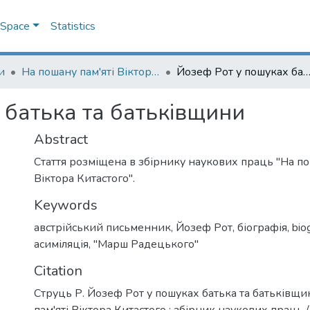
DSpace
Statistics
и
На пошану пам'яті Віктора Китастого
Йозеф Рот у пошуках батька та батьків
 батька та батьківщини
Abstract
Стаття розміщена в збірнику наукових праць "На по
Віктора Китастого".
Keywords
австрійський письменник
,
Йозеф Рот
,
біографія
,
bio
асиміляція
,
"Марш Радецького"
Citation
Струць Р. Йозеф Рот у пошуках батька та батьківщи