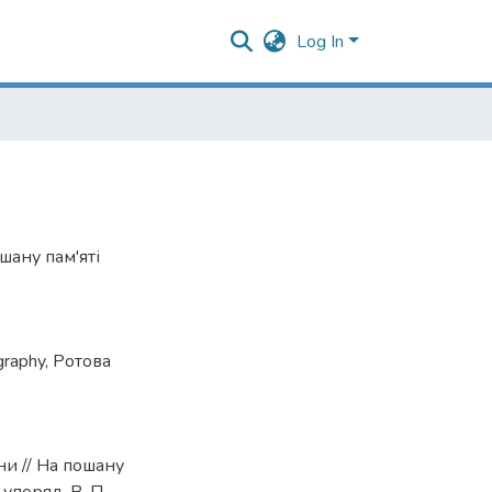
Log In
щини
шану пам'яті
graphy
,
Ротова
ни // На пошану