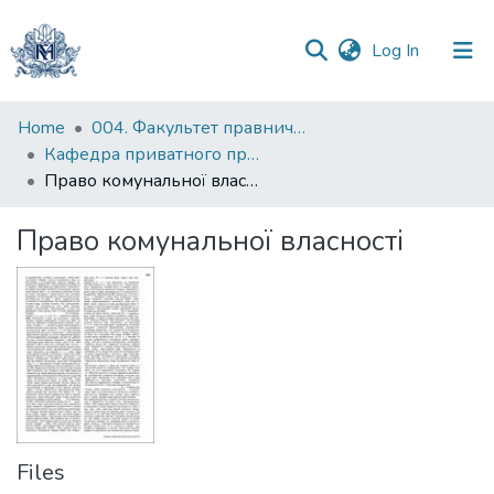
(current)
Log In
Statistics
Home
004. Факультет правничих наук
Кафедра приватного права
Право комунальної власності
Право комунальної власності
Files