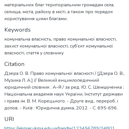
матеріальних благ територіальним громадам села,
селища, міста, району в місті, а також про порядок
користування цими благами.
Keywords
комунальна власність
,
право комунальної власності
,
захист комунальної власності
,
суб’єкт комунальної
власності
,
стаття у словнику
Citation
Дзера О. В. Право комунальної власності / [Дзера О. В.,
Музика Л. А.] // Великий енциклопедичний
юридичний словник : А–Я / за ред. Ю. С. Шемшученка ;
Національна академія наук України, Інститут держави
і права ім. В. М. Корецького. - Друге вид., перероб. і
допов. - Київ : Юридична думка, 2012. - С. 695-696.
URI
https://ekmair.ukma.edu.ua/handle/123456789/34801