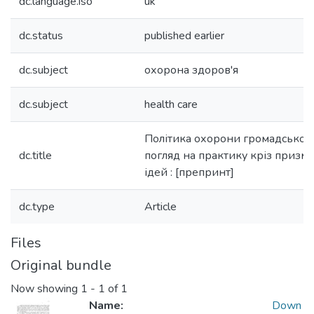
dc.language.iso
uk
dc.status
published earlier
dc.subject
охорона здоров'я
dc.subject
health care
Політика охорони громадського
dc.title
погляд на практику кріз призм
ідей : [препринт]
dc.type
Article
Files
Original bundle
Now showing
1 - 1 of 1
Name:
Down