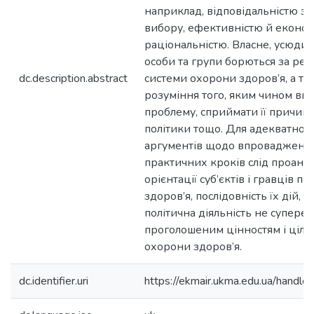
наприклад, відповідальністю за
вибору, ефективністю й еконо
раціональністю. Власне, усюди в 
особи та групи борються за р
dc.description.abstract
системи охорони здоров’я, а та
розуміння того, яким чином ви
проблему, сприймати її причини,
політики тощо. Для адекватног
аргументів щодо впровадженн
практичних кроків слід проанал
орієнтації суб’єктів і гравців п
здоров’я, послідовність їх дій, 
політична діяльність не супере
проголошеним цінностям і ціля
охорони здоров’я.
dc.identifier.uri
https://ekmair.ukma.edu.ua/hand