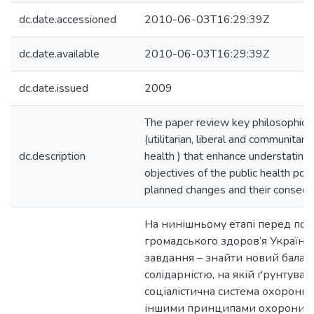
dc.date.accessioned
2010-06-03T16:29:39Z
dc.date.available
2010-06-03T16:29:39Z
dc.date.issued
2009
The paper review key philosophical
(utilitarian, liberal and communitari
dc.description
health ) that enhance understating
objectives of the public health poli
planned changes and their consequ
На нинішньому етапі перед по
громадського здоров’я України 
завдання – знайти новий балан
солідарністю, на якій ґрунтувал
соціалістична система охорони з
іншими принципами охорони зд