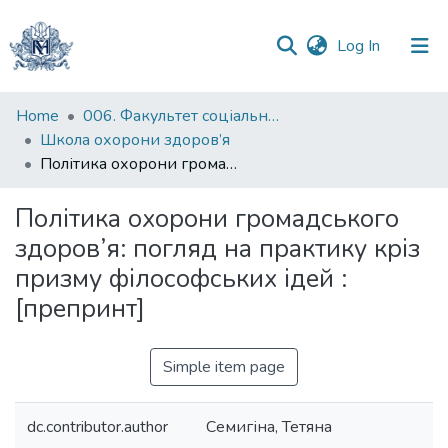
(current)
Log In
Communities
Home
006. Факультет соціальних наук і соціальних технологій
&
Школа охорони здоров’я
Collections
Політика охорони громадського здоров’я: погляд на практику кріз призму філософських ідей : [препринт]
All of DSpace
Політика охорони громадського
здоров’я: погляд на практику кріз
Statistics
призму філософських ідей :
[препринт]
Simple item page
dc.contributor.author
Семигіна, Тетяна