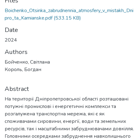
Files
Boichenko_Otsinka_zabrudnennia_atmosfery_v_mistakh_Dni
pro_ta_Kamianske.pdf
(533.15 KB)
Date
2024
Authors
Бойченко, Світлана
Король, Богдан
Abstract
На території Дніпропетровської області розташовані
потужні промислові і енергетичні комплекси та
розгалужена транспортна мережа, які є як
споживачами сировини, енергії, води та земельних
ресурсів, так і масштабними забруднювачами довкілля.
Головними осередками забруднення навколишнього