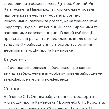
середовища в області є міста Дніпро, Кривий Ріг,
Кам’янське та Павлоград, в яких сконцентровані
підприємства енергетичної, металургійної і
коксохімічної галузей та розгалужена транспортна
інфраструктура з інтенсивними пасажирськими та
вантажними перевезеннями . В даній публікації
представлені результати досліджень щодо оцінки
тенденцій у забрудненні атмосфери за остання
десятиліття в м. Дніпро та Кам’янське.
Keywords
забруднювачі довкілля
,
забруднюючі речовини
,
викиди забруднень в атмосферу
,
рівень забруднення
атмосфери
,
матеріали конференції
Citation
Бойченко С. Г. Оцінка забруднення атмосфери в
містах Дніпро та Кам'янське / Бойченко С. Г., Король Б.
О. // Сталий розвиток – ХХІ століття. Дискусії 2023 :