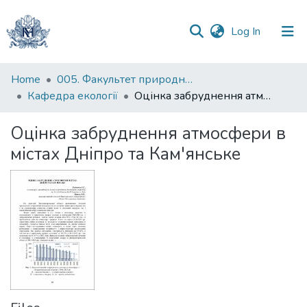
(current)
Log In
Communities
Home
005. Факультет природничих наук
&
Кафедра екології
Оцінка забруднення атмосфери в містах Дніпро та Кам'янське
Collections
Оцінка забруднення атмосфери в
All of DSpace
містах Дніпро та Кам'янське
Statistics