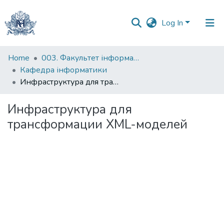
Log In
Communities
Home
003. Факультет інформатики
&
Кафедра інформатики
Collections
Инфраструктура для трансформации XML-моделей
All of DSpace
Инфраструктура для
трансформации XML-моделей
Statistics