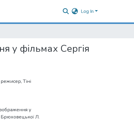
Log In
ня у фільмах Сергія
,
режисер
,
Тіні
і зображення у
ї Брюховецької Л.