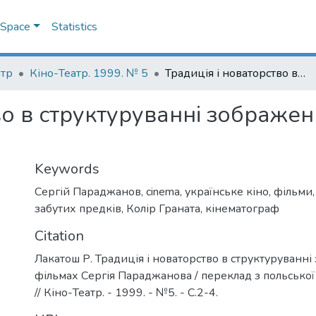
DSpace
Statistics
атр
Кіно-Театр. 1999. № 5
Традиція і новаторство в структуруванні зображення у фільмах Сергія Параджанова
во в структуруванні зображен
Keywords
Сергій Параджанов
,
cinema
,
українське кіно
,
фільми
забутих предків
,
Колір Граната
,
кінематограф
Citation
Лакатош Р. Традиція і новаторство в структуруванн
фільмах Сергія Параджанова / переклад з польсько
// Кіно-Театр. - 1999. - №5. - С.2-4.