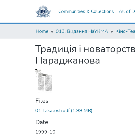
Communities & Collections
All of 
Home
013. Видання НаУКМА
Кіно-Те
Традиція і новаторст
Параджанова
Files
01 Lakatosh.pdf
(1.99 MB)
Date
1999-10