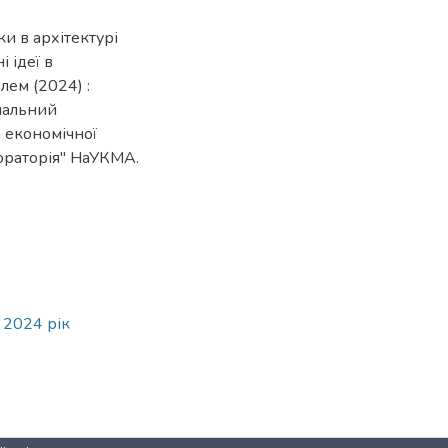
ки в архітектурі
і ідеї в
лем (2024) :
нальний
 економічної
бораторія" НаУКМА.
 2024 рік