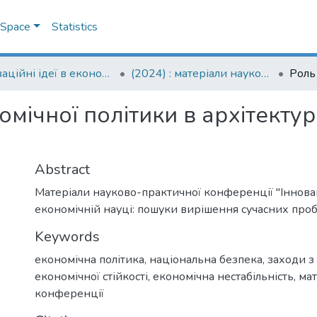
DSpace
Statistics
Інноваційні ідеї в економічній науці: пошуки вирішення сучасних проблем: матеріали науково-практичної конференції
(2024) : матеріали науково-практичної конференції, 2024 рік
мічної політики в архітектур
Abstract
Матеріали науково-практичної конференції "Інновац
економічній науці: пошуки вирішення сучасних проб
Keywords
економічна політика
,
національна безпека
,
заходи з
економічної стійкості
,
економічна нестабільність
,
мат
конференції