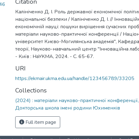
Citation
46
Калініченко Д. І. Роль державної економічної політи
національної безпеки / Калініченко Д. І. // Інноваційн
економічній науці: пошуки вирішення сучасних проб
матеріали науково-практичної конференції / Націо
університет Києво-Могилянська академія", Кафедра
теорії, Науково-навчальний центр "Інноваційна ла
- Київ : НаУКМА, 2024. - C. 65-67.
URI
https://ekmair.ukma.edu.ua/handle/123456789/33205
Collections
(2024) : матеріали науково-практичної конференції,
Докторська школа імені родини Юхименків
Full item page