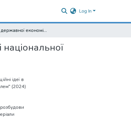
Log In
Роль державної економічної політики в архітектурі національної безпеки
і національної
ійні ідеї в
лем" (2024)
 розбудови
еріали