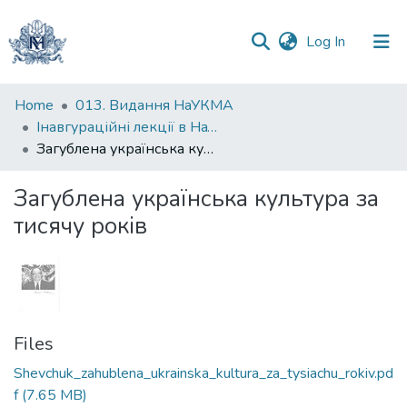
(current)
Log In
Communities
Home
013. Видання НаУКМА
&
Інавгураційні лекції в НаУКМА
Collections
Загублена українська культура за тисячу років
All of DSpace
Загублена українська культура за
тисячу років
Statistics
Files
Shevchuk_zahublena_ukrainska_kultura_za_tysiachu_rokiv.pd
f
(7.65 MB)