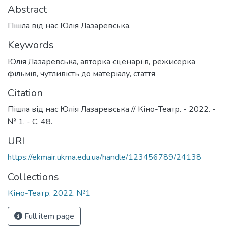
Abstract
Пішла від нас Юлія Лазаревська.
Keywords
Юлія Лазаревська
,
авторка сценаріїв
,
режисерка
фільмів
,
чутливість до матеріалу
,
стаття
Citation
Пішла від нас Юлія Лазаревська // Кіно-Театр. - 2022. -
№ 1. - С. 48.
URI
https://ekmair.ukma.edu.ua/handle/123456789/24138
Collections
Кіно-Театр. 2022. №1
Full item page