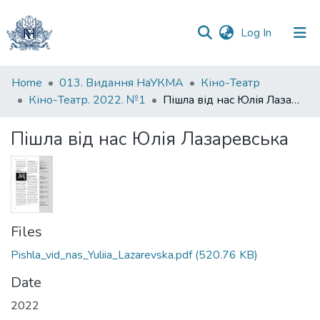
(current)
Log In
Communities
Home
013. Видання НаУКМА
Кіно-Театр
&
Кіно-Театр. 2022. №1
Пішла від нас Юлія Лазаревська
Collections
Пішла від нас Юлія Лазаревська
All of DSpace
Statistics
Files
Pishla_vid_nas_Yuliia_Lazarevska.pdf
(520.76 KB)
Date
2022