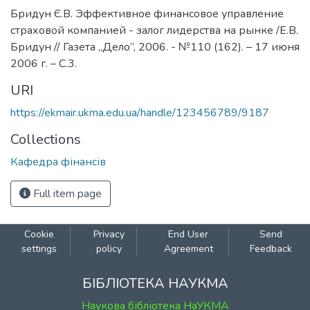
Бридун Є.В. Эффективное финансовое управление
страховой компанией - залог лидерства на рынке /Е.В.
Бридун // Газета „Дело”, 2006. - №110 (162). – 17 июня
2006 г. – С.3.
URI
https://ekmair.ukma.edu.ua/handle/123456789/9187
Collections
Кафедра фінансів
Full item page
Cookie
Privacy
End User
Send
settings
policy
Agreement
Feedback
БІБЛІОТЕКА НАУКМА
Наукова бібліотека НаУКМА