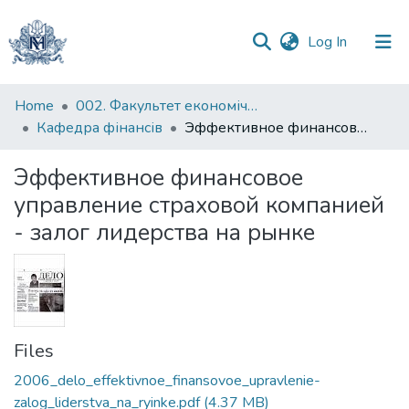
(current)
Log In
Communities
Home
002. Факультет економічних наук
&
Кафедра фінансів
Эффективное финансовое управление страховой компанией - залог лидерства на рынке
Collections
Эффективное финансовое
All of DSpace
управление страховой компанией
- залог лидерства на рынке
Statistics
Files
2006_delo_effektivnoe_finansovoe_upravlenie-
zalog_liderstva_na_ryinke.pdf
(4.37 MB)