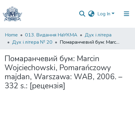
Log In
Communities
Home
013. Видання НаУКМА
Дух і літера
&
Дух і літера № 20
Помаранчевий бум: Marcin Wojciechowski, Pomarańczowy majdan, Warszawa: WAB, 2006. – 332 s.: [рецензія]
Collections
Помаранчевий бум: Marcin
All of DSpace
Wojciechowski, Pomarańczowy
majdan, Warszawa: WAB, 2006. –
Statistics
332 s.: [рецензія]