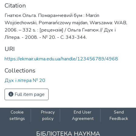
Citation
Гнатюк Ольга. Помаранчевий бум : Marcin
Wojciechowski, Pomarańczowy majdan, Warszawa: WAB,
2006. – 332 s. : [рецензія] / Ольга Гнатюк // Дух і
Літера. - 2008. - № 20. - С. 343-344.
URI
https://ekmair.ukma.edu.ua/handle/123456789/4968
Collections
Дух і літера № 20
Full item page
Cookie
Privacy
End User
Send
settings
policy
Agreement
Feedback
БІБЛІОТЕКА НАУКМА