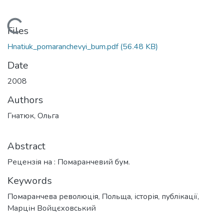
Loading...
Files
Hnatiuk_pomaranchevyi_bum.pdf
(56.48 KB)
Date
2008
Authors
Гнатюк, Ольга
Abstract
Рецензія на : Помаранчевий бум.
Keywords
Помаранчева революція
,
Польща
,
історія
,
публікації
,
Марцін Войцєховський