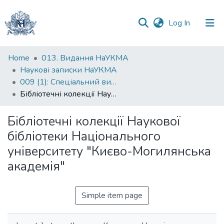
(current)
Log In
Communities
Home
013. Видання НаУКМА
&
Наукові записки НаУКМА
Collections
009 (1): Спеціальний випуск
Бібліотечні колекції Наукової бібліотеки Національного університету "Києво-Могилянська академія"
All of DSpace
Бібліотечні колекції Наукової
Statistics
бібліотеки Національного
університету "Києво-Могилянська
академія"
Simple item page