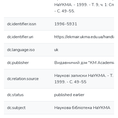
НаУКМА. - 1999. - Т. 9, ч. 1: Сп
- С. 49-55.
dc.identifier.issn
1996-5931
dc.identifier.uri
https://ekmair.ukma.edu.ua/hand
dc.language.iso
uk
dc.publisher
Видавничий дім "КМ Academia"
Наукові записки НаУКМА. - Т. 9, ч
dc.relation.source
1999. - С. 49-55
dc.status
published earlier
dc.subject
Наукова бібліотека НаУКМА