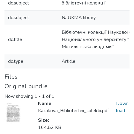
dc.subject
бібліотечні колекції
dc.subject
NaUKMA library
Бібліотечні колекції Наукової б
dc.title
Національного університету "К
Могилянська академія"
dc.type
Article
Files
Original bundle
Now showing
1 - 1 of 1
Name:
Down
Kazakova_Bibliotechni_colektii.pdf
load
Size:
164.82 KB