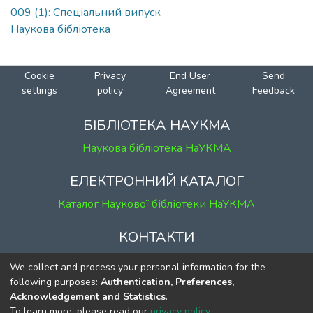
009 (1): Спеціальний випуск
Наукова бібліотека
Cookie
Privacy
End User
Send
settings
policy
Agreement
Feedback
БІБЛІОТЕКА НАУКМА
Наукова бібліотека НаУКМА
ЕЛЕКТРОННИЙ КАТАЛОГ
Каталог Наукової бібліотеки НаУКМА
КОНТАКТИ
м. Київ, вул. Григорія Сковороди, 2
We collect and process your personal information for the
к. 1, к. 120
following purposes:
Authentication, Preferences,
Acknowledgement and Statistics
.
тел.
(044) 463-69-31
To learn more, please read our
privacy policy
.