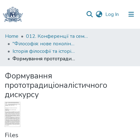
(current)
Log In
Communities
Home
012. Конференції та семінари НаУКМА
&
"Філософія: нове покоління" : міжнародна наукова конференція
Collections
Історія філософії та історії філософій
Формування прототрадиціоналістичного дискурсу
All of DSpace
Формування
Statistics
прототрадиціоналістичного
дискурсу
Files