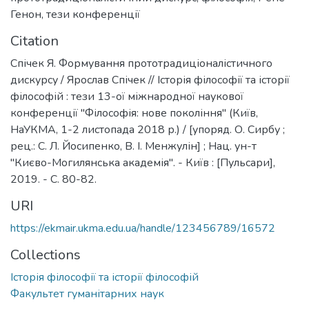
Генон
,
тези конференції
Citation
Спічек Я. Формування прототрадиціоналістичного
дискурсу / Ярослав Спічек // Історія філософії та історії
філософій : тези 13-ої міжнародної наукової
конференції "Філософія: нове покоління" (Київ,
НаУКМА, 1-2 листопада 2018 р.) / [упоряд. О. Сирбу ;
рец.: С. Л. Йосипенко, В. І. Менжулін] ; Нац. ун-т
"Києво-Могилянська академія". - Київ : [Пульсари],
2019. - С. 80-82.
URI
https://ekmair.ukma.edu.ua/handle/123456789/16572
Collections
Історія філософії та історії філософій
Факультет гуманітарних наук