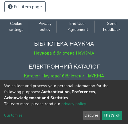
Full item page
Cookie
Privacy
End User
Send
settings
policy
Agreement
Feedback
БІБЛІОТЕКА НАУКМА
Наукова бібліотека НаУКМА
ЕЛЕКТРОННИЙ КАТАЛОГ
Каталог Наукової бібліотеки НаУКМА
We collect and process your personal information for the
КОНТАКТИ
following purposes:
Authentication, Preferences,
Acknowledgement and Statistics
.
м. Київ, вул. Григорія Сковороди, 2
To learn more, please read our
privacy policy
.
к. 1, к. 120
тел.
(044) 463-69-31
Customize
Decline
That's ok
ekmair@ukma.edu.ua