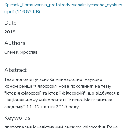
Spichek_Formuvannia_prototradytsionalistychnoho_dyskurs
u.pdf
(116.83 KB)
Date
2019
Authors
Спічек, Ярослав
Abstract
Тези доповіді учасника міжнародної наукової
конференції "Філософія: нове покоління" на тему
"Історія філософії та історії філософій", що відбулася в
Національному університеті "Києво-Могилянська
академія" 11–12 квітня 2019 року.
Keywords
прототрадиціоналістичний дискурс
,
філософія
,
Рене