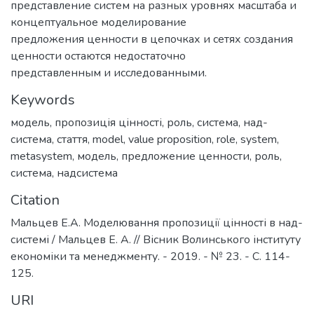
представление систем на разных уровнях масштаба и
концептуальное моделирование
предложения ценности в цепочках и сетях создания
ценности остаются недостаточно
представленным и исследованными.
Keywords
модель
,
пропозиція цінності
,
роль
,
система
,
над-
система
,
стаття
,
model
,
value proposition
,
role
,
system
,
metasystem
,
модель
,
предложение ценности
,
роль
,
система
,
надсистема
Citation
Мальцев E.A. Моделювання пропозиції цінності в над-
системі / Мальцев Е. А. // Вісник Волинського інституту
економіки та менеджменту. - 2019. - № 23. - С. 114-
125.
URI