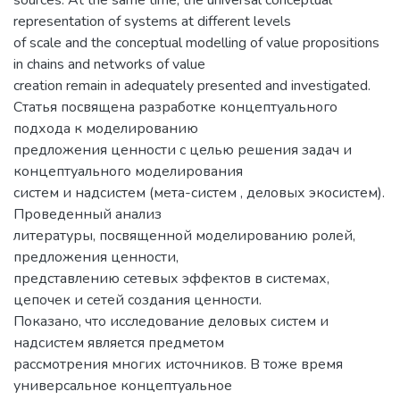
sources. At the same time, the universal conceptual
representation of systems at different levels
of scale and the conceptual modelling of value propositions
in chains and networks of value
creation remain in adequately presented and investigated.
Статья посвящена разработке концептуального
подхода к моделированию
предложения ценности с целью решения задач и
концептуального моделирования
систем и надсистем (мета-систем , деловых экосистем).
Проведенный анализ
литературы, посвященной моделированию ролей,
предложения ценности,
представлению сетевых эффектов в системах,
цепочек и сетей создания ценности.
Показано, что исследование деловых систем и
надсистем является предметом
рассмотрения многих источников. В тоже время
универсальное концептуальное