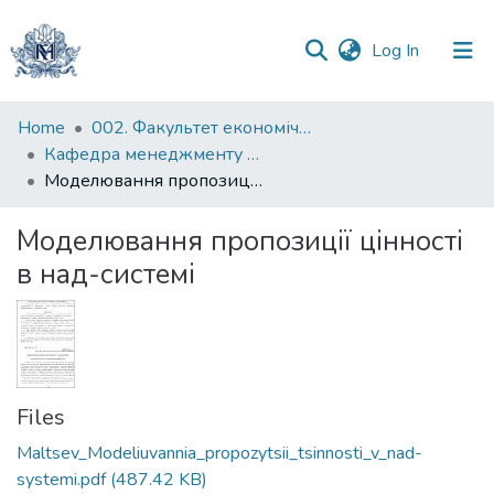
(current)
Log In
Communities
Home
002. Факультет економічних наук
&
Кафедра менеджменту організацій
Collections
Моделювання пропозиції цінності в над-системі
All of DSpace
Моделювання пропозиції цінності
в над-системі
Statistics
Files
Maltsev_Modeliuvannia_propozytsii_tsinnosti_v_nad-
systemi.pdf
(487.42 KB)