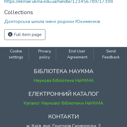
https://ekmair.ukma.edu.ua/handle/123456789/17398
Collections
Докторська школа імені родини Юхименків
Full item page
Cookie
Privacy
End User
Send
settings
policy
Agreement
Feedback
БІБЛІОТЕКА НАУКМА
Наукова бібліотека НаУКМА
ЕЛЕКТРОННИЙ КАТАЛОГ
Каталог Наукової бібліотеки НаУКМА
КОНТАКТИ
м. Київ, вул. Григорія Сковороди, 2