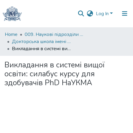
Log In
Communities
Home
009. Наукові підрозділи НаУКМА
&
Докторська школа імені родини Юхименків
Collections
Викладання в системі вищої освіти: силабус курсу для здобувачів PhD НаУКМА
All of DSpace
Викладання в системі вищої
освіти: силабус курсу для
Statistics
здобувачів PhD НаУКМА