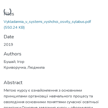
Loading...
Files
Vykladannia_v_systemi_vyshchoi_osvity_sylabus.pdf
(550.24 KB)
Date
2019
Authors
Бушай, Ігор
Криворучка, Людмила
Abstract
Метою курсу є ознайомлення з основними
принципами організації навчального процесу та
оволодіння основними поняттями сучасної освітньої
практики.Основне завдання курсу – сформувати