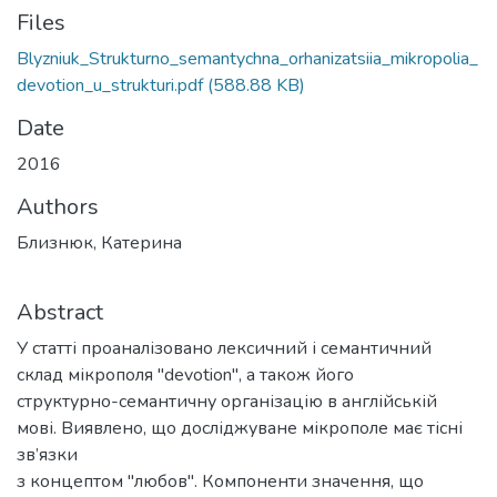
Files
Blyzniuk_Strukturno_semantychna_orhanizatsiia_mikropolia_
devotion_u_strukturi.pdf
(588.88 KB)
Date
2016
Authors
Близнюк, Катерина
Abstract
У статті проаналізовано лексичний і семантичний
склад мікрополя "devotion", а також його
структурно-семантичну організацію в англійській
мові. Виявлено, що досліджуване мікрополе має тісні
зв’язки
з концептом "любов". Компоненти значення, що