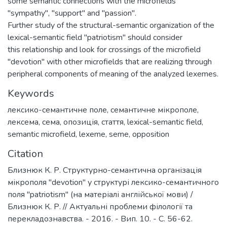
some semantic connections with the microfields
"sympathy", "support" and "passion".
Further study of the structural-semantic organization of the
lexical-semantic field "patriotism" should consider
this relationship and look for crossings of the microfield
"devotion" with other microfields that are realizing through
peripheral components of meaning of the analyzed lexemes.
Keywords
лексико-семантичне поле
,
семантичне мікрополе
,
лексема
,
сема
,
опозиція
,
стаття
,
lexical-semantic field
,
semantic microfield
,
lexeme
,
seme
,
opposition
Citation
Близнюк К. Р. Структурно-семантична організація
мікрополя "devotion" у структурі лексико-семантичного
поля "patriotism" (на матеріалі англійської мови) /
Близнюк К. Р. // Актуальні проблеми філології та
перекладознавства. - 2016. - Вип. 10. - С. 56-62.