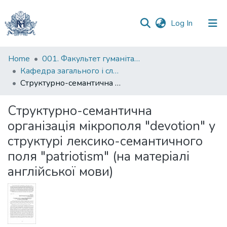
(current)
Log In
Communities
Home
001. Факультет гуманітарних наук
&
Кафедра загального і слов’янського мовознавства
Collections
Структурно-семантична організація мікрополя "devotion" у структурі лексико-семантичного поля "patriotism" (на матеріалі англійської мови)
All of DSpace
Структурно-семантична
організація мікрополя "devotion" у
Statistics
структурі лексико-семантичного
поля "patriotism" (на матеріалі
англійської мови)