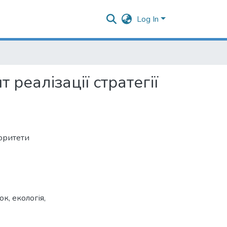
Log In
реалізації стратегії
іоритети
ток
,
екологія
,