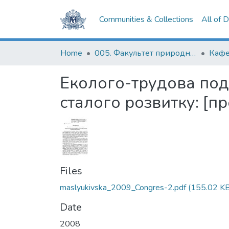
Communities & Collections
All of 
Home
005. Факультет природничих наук
Кафе
Еколого-трудова пода
сталого розвитку: [п
Files
maslyukivska_2009_Congres-2.pdf
(155.02 KB
Date
2008