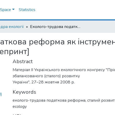
DSpace
Statistics
дра екології
Еколого-трудова податкова реформа як інструмент реалізації стратегії сталого розвитку: [препринт]
ткова реформа як інструмент 
репринт]
Abstract
Матеріал ІІ Українського екологічного конгресу "Пр
збалансованого (сталого) розвитку
України", 27–28 жовтня 2008 р.
Keywords
)
еколого-трудова податкова реформа
,
сталий розви
ecology