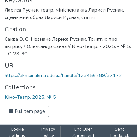
Keywords
Лариса Руснак
,
театр
,
мініспектакль Лариси Руснак
,
сценічний образ Лариси Руснак
,
стаття
Citation
Саква О. О. Незнана Лариса Руснак. Триптих про
актрису / Олександр Саква // Кіно-Театр. - 2025. - № 5.
- С. 28-30.
URI
https://ekmair.ukma.edu.ua/handle/123456789/37172
Collections
Кіно-Театр. 2025. № 5
Full item page
Cookie
Privacy
End User
Send
settings
policy
Agreement
Feedback