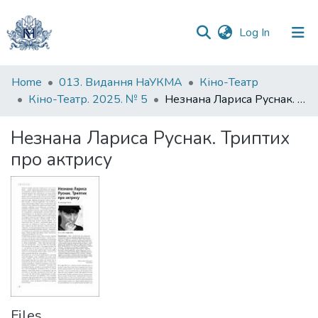
(current)
Log In
Communities
Home
013. Видання НаУКМА
Кіно-Театр
&
Кіно-Театр. 2025. № 5
Незнана Лариса Руснак. Триптих про актрису
Collections
Незнана Лариса Руснак. Триптих
All of DSpace
про актрису
Statistics
Files