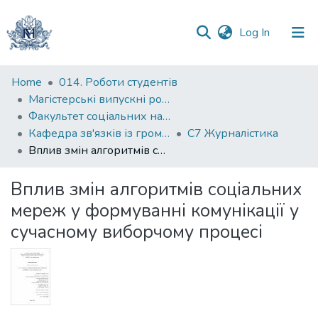
(current)
Log In
Communities
Home
014. Роботи студентів
&
Магістерські випускні роботи
Collections
Факультет соціальних наук і соціальних технологій
Кафедра зв'язків із громадськістю
С7 Журналістика
All of DSpace
Вплив змін алгоритмів соціальних мереж у формуванні комунікації у сучасному виборчому процесі
Statistics
Вплив змін алгоритмів соціальних
мереж у формуванні комунікації у
сучасному виборчому процесі