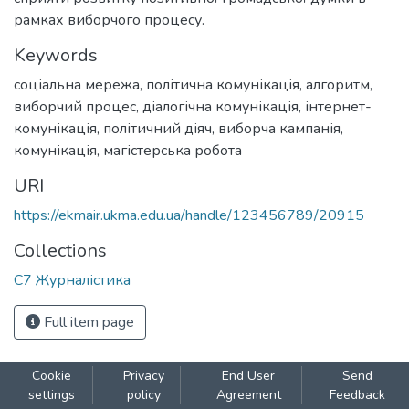
рамках виборчого процесу.
Keywords
соціальна мережа
,
політична комунікація
,
алгоритм
,
виборчий процес
,
діалогічна комунікація
,
інтернет-
комунікація
,
політичний діяч
,
виборча кампанія
,
комунікація
,
магістерська робота
URI
https://ekmair.ukma.edu.ua/handle/123456789/20915
Collections
С7 Журналістика
Full item page
Cookie
Privacy
End User
Send
settings
policy
Agreement
Feedback