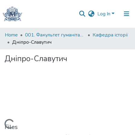
Log In
Statistics
Home
001. Факультет гуманітарних наук
Кафедра історії
Дніпро-Славутич
Дніпро-Славутич
Loading...
Files