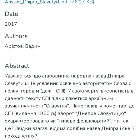
Aristov_Dnipro_Slavutych.pdf
(76.27 KB)
Date
2017
Authors
Арістов, Вадим
Abstract
Уважається, що старовинна народна назва Дніпра-
Славутич. Це уявлення освячено авторитетом Слова о
полку Ігоревім (далі - СПІ). У свою чергу, впевненість в
давності тексту СПІ підкріплюється архаїчним
звучанням імені "Славутич". Наприклад, у коментарі до
СПІ (видання 1950 р.) зворот "Днепре Словутицю"
охарактеризовано як "типово фольклорний". Чи так
це? Звідки взагалі відома подібна назва Дніпра і яке її
походження?