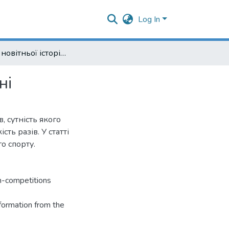
Log In
Сторінки новітньої історії гирьового спорту в Україні
ні
 сутність якого
сть разів. У статті
го спорту.
on-competitions
nformation from the