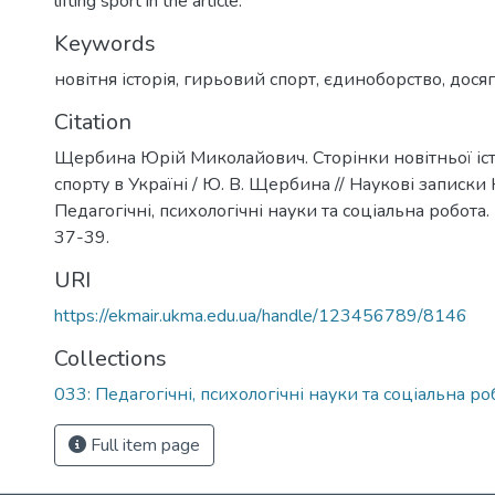
lifting sport in the article.
Keywords
новітня історія
,
гирьовий спорт
,
єдиноборство
,
дося
Citation
Щербина Юрій Миколайович. Сторінки новітньої іст
спорту в Україні / Ю. В. Щербина // Наукові записки
Педагогічні, психологічні науки та соціальна робота. - 
37-39.
URI
https://ekmair.ukma.edu.ua/handle/123456789/8146
Collections
033: Педагогічні, психологічні науки та соціальна ро
Full item page