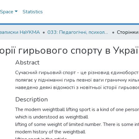
DSpace
Statistics
 записки НаУКМА
033: Педагогічні, психологічні науки та соціальна робота
торії гирьового спорту в Украї
Abstract
Сучасний гирьовий спорт - це різновид єдиноборств,
полягає у підніманні гирь певної ваги граничну кількі
наведено деякі відомості з новітньої історії гирьово
Description
The modern weightball lifting sport is a kind of one pers
which is understood as weightball
lifting of some weight of limited number. There is some i
modern history of the weightball