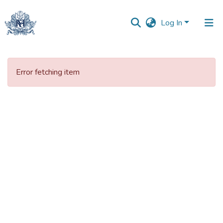
Log In
Communities
&
Error fetching item
Collections
All of DSpace