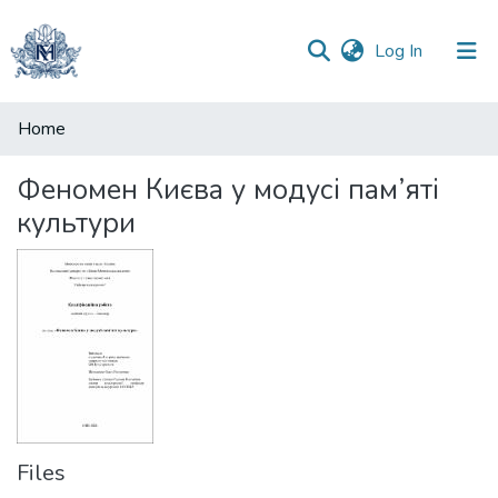
(current)
Log In
Communities
Home
&
Collections
Феномен Києва у модусі пам’яті
культури
All of DSpace
Statistics
Files