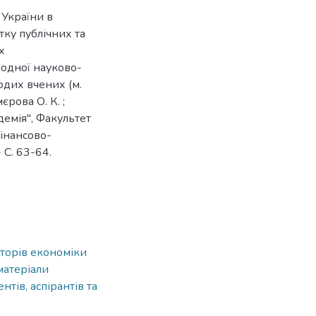
України в
тку публічних та
х
родної науково-
одих вчених (м.
мєрова О. К. ;
емія", Факультет
інансово-
 С. 63-64.
кторів економіки
матеріали
тів, аспірантів та