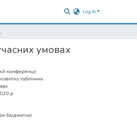
Log In
в сучасних умовах
учасних умовах
ній конференції
 розвитку публічних
овах
2020 р.
ок бюджетної