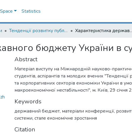
DSpace
Statistics
и
Тенденції розвитку публічних та корпоративних секторів економіки України в умовах макроекономічної нестабільності: матеріали Міжнародної науково-практичної конференції студентів, аспірантів та молодих вчених
Характеристика державного бюджету України 
авного бюджету України в с
Abstract
Матеріал виступу на Міжнародній науково-практич
студентів, аспірантів та молодих вчених "Тенденції
та корпоративних секторів економіки України в ум
макроекономічної нестабільності", м. Київ, 29 січня 
dzh
Keywords
державний бюджет
,
матеріали конференції
,
розвит
системи
,
стале економічне зростання
Citation