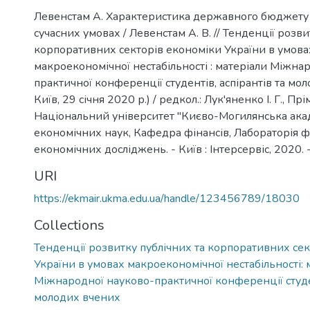
Левенстам А. Характеристика державного бюджету 
сучасних умовах / Левенстам А. В. // Тенденції розви
корпоративних секторів економіки України в умова
макроекономічної нестабільності : матеріали Міжна
практичної конференції студентів, аспірантів та мол
Київ, 29 січня 2020 р.) / редкол.: Лук'яненко І. Г., Прі
Національний університет "Києво-Могилянська акад
економічних наук, Кафедра фінансів, Лабораторія ф
економічних досліджень. - Київ : Інтерсервіс, 2020. -
URI
https://ekmair.ukma.edu.ua/handle/123456789/18030
Collections
Тенденції розвитку публічних та корпоративних се
України в умовах макроекономічної нестабільності: 
Міжнародної науково-практичної конференції студен
молодих вчених