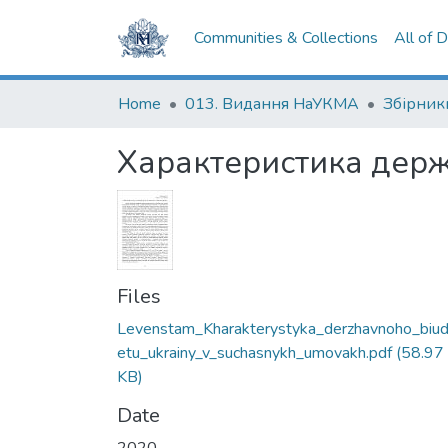
Communities & Collections
All of 
Home
013. Видання НаУКМА
Збірник
Характеристика держ
Files
Levenstam_Kharakterystyka_derzhavnoho_biu
etu_ukrainy_v_suchasnykh_umovakh.pdf
(58.97
KB)
Date