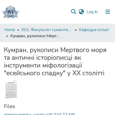
(current)
Log In
Communities
Home
001. Факультет гуманітарних наук
Кафедра історії
&
Кумран, рукописи Мертвого моря та античні історіописці як інструменти міфологізації "есейського спадку" у ХХ столітті
Collections
Кумран, рукописи Мертвого моря
All of DSpace
та античні історіописці як
інструменти міфологізації
Statistics
"есейського спадку" у ХХ столітті
Files
chernoivanenko_scrolls.pdf
(744.77 KB)