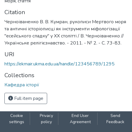
моря
,
стаття
Citation
Черноіваненко В. В. Кумран, рукописи Мертвого моря
та античні історіописці як інструменти міфологізації
"есейського спадку" у ХХ столітті / В. Черноіваненко //
Українське релігієзнавство. - 2011. - № 2. - С. 73-83.
URI
https://ekmair.ukma.edu.ua/handle/123456789/1295
Collections
Кафедра історії
Full item page
Cookie
Privacy
End User
Send
settings
policy
Agreement
Feedback