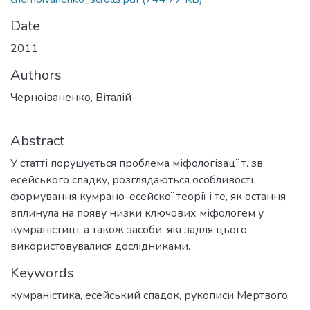
Date
2011
Authors
Черноіваненко, Віталій
Abstract
У статті порушується проблема міфологізацї т. зв.
есейського спадку, розглядаються особливості
формування кумрано-есейскої теорії і те, як остання
вплинула на появу низки ключових міфологем у
кумраністиці, а також засоби, які задля цього
використовувалися дослідниками.
Keywords
кумраністика
,
есейський спадок
,
рукописи Мертвого