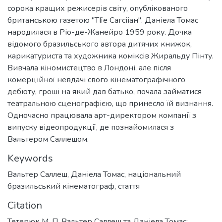
сорока кращих режисерів світу, опублікованого
британською газетою "ТІїе Сагсііан". Даніела Томас
народилася в Ріо-де-Жанейро 1959 року. Дочка
відомого бразильського автора дитячих книжок,
карикатуриста та художника коміксів Жиральду Пінту.
Вивчала кіномистецтво в Лондоні, але після
комерційної невдачі свого кінематографічного
дебюту, гроші на який дав батько, почала займатися
театральною сценографією, що принесло їй визнання.
Одночасно працювала арт-директором компанії з
випуску відеопродукції, де познайомилася з
Вальтером Саллешом.
Keywords
Вальтер Саллеш
,
Даніела Томас
,
національний
бразильський кінематограф
,
стаття
Citation
Тетерюк М. П. Вальтер Саллеш та Даніела Томас: