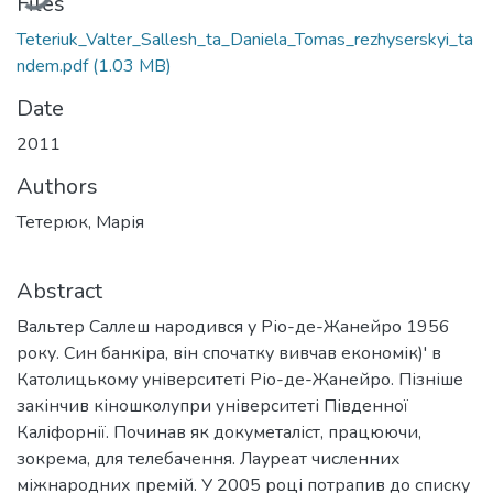
Files
Teteriuk_Valter_Sallesh_ta_Daniela_Tomas_rezhyserskyi_ta
ndem.pdf
(1.03 MB)
Date
2011
Authors
Тетерюк, Марія
Abstract
Вальтер Саллеш народився у Ріо-де-Жанейро 1956
року. Син банкіра, він спочатку вивчав економік)' в
Католицькому університеті Ріо-де-Жанейро. Пізніше
закінчив кіношколупри університеті Південної
Каліфорнії. Починав як докуметаліст, працюючи,
зокрема, для телебачення. Лауреат численних
міжнародних премій. У 2005 році потрапив до списку