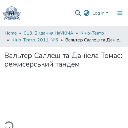
Log In
Communities
Home
013. Видання НаУКМА
Кіно-Театр
&
Кіно-Театр. 2011. №6
Вальтер Саллеш та Даніела Томас: режисерський тандем
Collections
Вальтер Саллеш та Даніела Томас:
All of DSpace
режисерський тандем
oading...