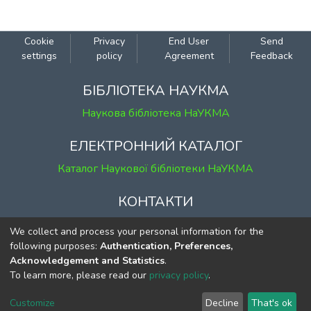
Cookie
Privacy
End User
Send
settings
policy
Agreement
Feedback
БІБЛІОТЕКА НАУКМА
Наукова бібліотека НаУКМА
ЕЛЕКТРОННИЙ КАТАЛОГ
Каталог Наукової бібліотеки НаУКМА
КОНТАКТИ
м. Київ, вул. Григорія Сковороди, 2
We collect and process your personal information for the
к. 1, к. 120
following purposes:
Authentication, Preferences,
Acknowledgement and Statistics
.
тел.
(044) 463-69-31
To learn more, please read our
privacy policy
.
ekmair@ukma.edu.ua
Customize
Decline
That's ok