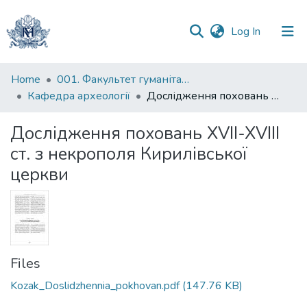
(current)
Log In
Communities
Home
001. Факультет гуманітарних наук
&
Кафедра археології
Дослідження поховань XVII-XVIII ст. з некрополя Кирилівської церкви
Collections
Дослідження поховань XVII-XVIII
All of DSpace
ст. з некрополя Кирилівської
церкви
Statistics
Files
Kozak_Doslidzhennia_pokhovan.pdf
(147.76 KB)