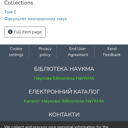
Collections
Том 2
Факультет економічних наук
Full item page
Cookie
Privacy
End User
Send
settings
policy
Agreement
Feedback
БІБЛІОТЕКА НАУКМА
Наукова бібліотека НаУКМА
ЕЛЕКТРОННИЙ КАТАЛОГ
Каталог Наукової бібліотеки НаУКМА
КОНТАКТИ
м. Київ, вул. Григорія Сковороди, 2
We collect and process your personal information for the