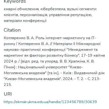
Keywords
хмарні обчислення
,
кібербезпека
,
вузькі сегменти
клієнтів
,
персоналізація
,
управління репутацією
,
матеріали конференції
Citation
Котляренко В. А. Роль інтернет-маркетингу на IT-
ринку / Котляренко В. А. // Матеріали ІІ Міжнародної
науково-практичної конференції "Менеджмент та
маркетинг як фактори розвитку бізнесу", 17-19 квітня
2024 р. / [відп. ред. та упоряд. В. В. Храпкіна, К. В.
Пічик] ; Національний університет "Києво-
Могилянська академія" [та ін.]. - Київ : Видавничий дім
"Києво-Могилянська академія", 2024. - Т. 2. - С. 213-
215.
URI
https://ekmair.ukma.edu.ua/handle/123456789/30639