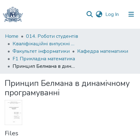
(current)
Log In
Communities
Home
014. Роботи студентів
&
Кваліфікаційні випускні роботи здобувачів вищої освіти бакалаврських програм
Collections
Факультет інформатики
Кафедра математики
F1 Прикладна математика
All of DSpace
Принцип Белмана в динамічному програмуванні
Statistics
Принцип Белмана в динамічному
програмуванні
Files