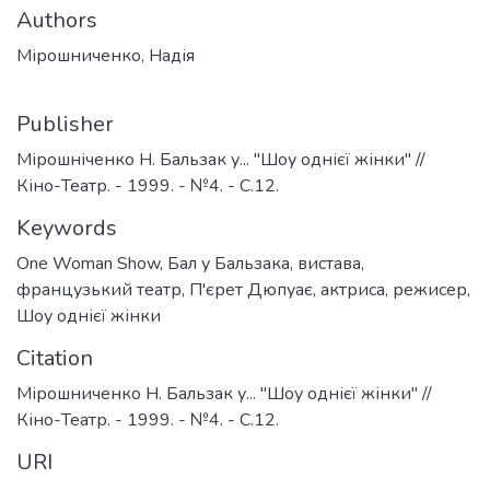
Authors
Мірошниченко, Надія
Publisher
Мірошніченко Н. Бальзак у... "Шоу однієї жінки" //
Кіно-Театр. - 1999. - №4. - С.12.
Keywords
One Woman Show
,
Бал у Бальзака
,
вистава
,
французький театр
,
П'єрет Дюпуає
,
актриса
,
режисер
,
Шоу однієї жінки
Citation
Мірошниченко Н. Бальзак у... "Шоу однієї жінки" //
Кіно-Театр. - 1999. - №4. - С.12.
URI