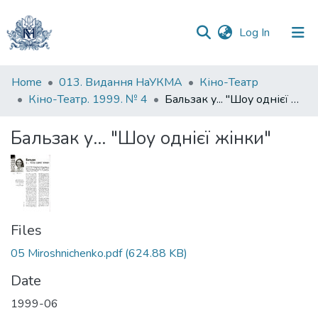
(current)
Log In
Communities
Home
013. Видання НаУКМА
Кіно-Театр
&
Кіно-Театр. 1999. № 4
Бальзак у... "Шоу однієї жінки"
Collections
Бальзак у... "Шоу однієї жінки"
All of DSpace
Statistics
Files
05 Miroshnichenko.pdf
(624.88 KB)
Date
1999-06