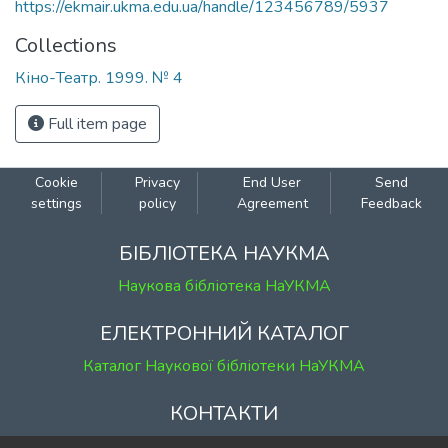
https://ekmair.ukma.edu.ua/handle/123456789/5937
Collections
Кіно-Театр. 1999. № 4
Full item page
Cookie
Privacy
End User
Send
settings
policy
Agreement
Feedback
БІБЛІОТЕКА НАУКМА
Наукова бібліотека НаУКМА
ЕЛЕКТРОННИЙ КАТАЛОГ
Каталог Наукової бібліотеки НаУКМА
КОНТАКТИ
м. Київ, вул. Григорія Сковороди, 2