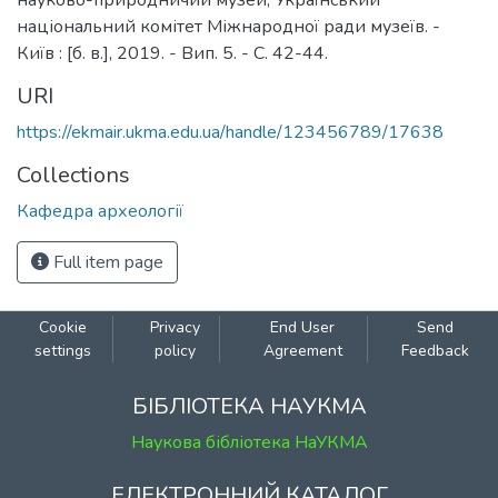
науково-природничий музей, Український
національний комітет Міжнародної ради музеїв. -
Київ : [б. в.], 2019. - Вип. 5. - С. 42-44.
URI
https://ekmair.ukma.edu.ua/handle/123456789/17638
Collections
Кафедра археології
Full item page
Cookie
Privacy
End User
Send
settings
policy
Agreement
Feedback
БІБЛІОТЕКА НАУКМА
Наукова бібліотека НаУКМА
ЕЛЕКТРОННИЙ КАТАЛОГ