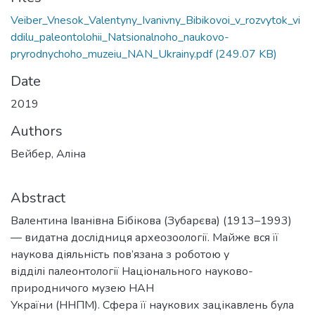
Veiber_Vnesok_Valentyny_Ivanivny_Bibikovoi_v_rozvytok_vi
ddilu_paleontolohii_Natsionalnoho_naukovo-
pryrodnychoho_muzeiu_NAN_Ukrainy.pdf
(249.07 KB)
Date
2019
Authors
Вейбер, Аліна
Abstract
Валентина Іванівна Бібікова (Зубарєва) (1913–1993)
— видатна дослідниця археозоології. Майже вся її
наукова діяльність пов’язана з роботою у
відділі палеонтології Національного науково-
природничого музею НАН
України (ННПМ). Сфера її наукових зацікавлень була