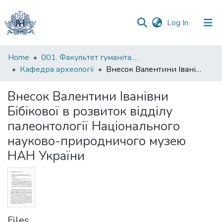
(current)
Log In
Communities
Home
001. Факультет гуманітарних наук
&
Кафедра археології
Внесок Валентини Іванівни Бібікової в розвиток відділу палеонтології Національного науково-природничого музею НАН України
Collections
Внесок Валентини Іванівни
All of DSpace
Бібікової в розвиток відділу
палеонтології Національного
Statistics
науково-природничого музею
НАН України
Files