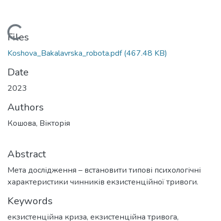
Loading...
Files
Koshova_Bakalavrska_robota.pdf
(467.48 KB)
Date
2023
Authors
Кошова, Вікторія
Abstract
Мета дослідження – встановити типові психологічні
характеристики чинників екзистенційної тривоги.
Keywords
екзистенційна криза
,
екзистенційна тривога
,