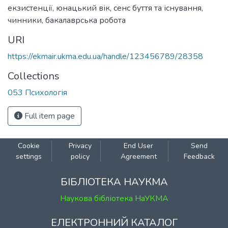
екзистенції
,
юнацький вік
,
сенс буття та існування
,
чинники
,
бакалаврська робота
URI
https://ekmair.ukma.edu.ua/handle/123456789/28358
Collections
053 Психологія
Full item page
Cookie
Privacy
End User
Send
settings
policy
Agreement
Feedback
БІБЛІОТЕКА НАУКМА
Наукова бібліотека НаУКМА
ЕЛЕКТРОННИЙ КАТАЛОГ