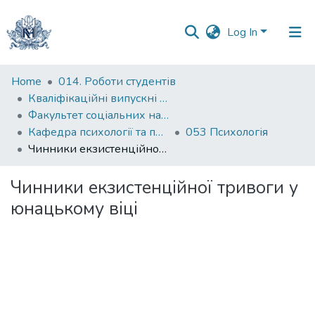
Log In
Communities
Home
014. Роботи студентів
&
Кваліфікаційні випускні роботи здобувачів вищої освіти бакалаврських програм
Collections
Факультет соціальних наук і соціальних технологій
Кафедра психології та педагогіки
053 Психологія
All of DSpace
Чинники екзистенційної тривоги у юнацькому віці
Statistics
Чинники екзистенційної тривоги у
юнацькому віці