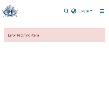
Log In
Communities
&
Error fetching item
Collections
All of DSpace