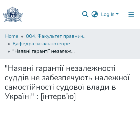
Log In
Communities
Home
004. Факультет правничих наук
&
Кафедра загальнотеоретичного правознавства та публічного права
Collections
"Наявні гарантії незалежності суддів не забезпечують належної самостійності судової влади в Україні" : [інтерв’ю]
All of DSpace
"Наявні гарантії незалежності
суддів не забезпечують належної
Statistics
самостійності судової влади в
Україні" : [інтерв’ю]