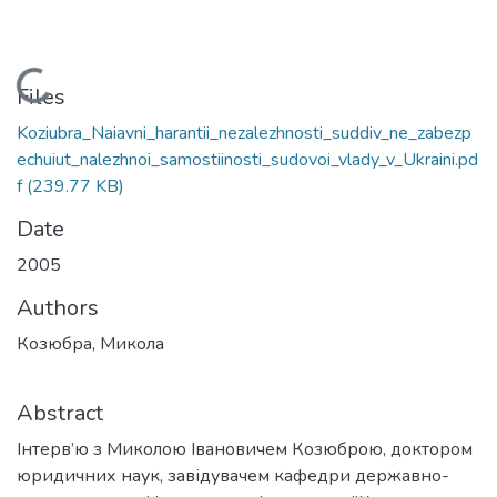
Loading...
Files
Koziubra_Naiavni_harantii_nezalezhnosti_suddiv_ne_zabezp
echuiut_nalezhnoi_samostiinosti_sudovoi_vlady_v_Ukraini.pd
f
(239.77 KB)
Date
2005
Authors
Козюбра, Микола
Abstract
Інтерв’ю з Миколою Івановичем Козюброю, доктором
юридичних наук, завідувачем кафедри державно-