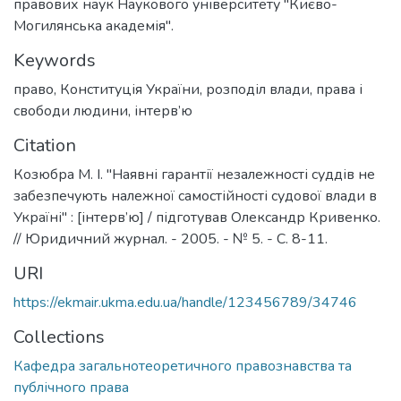
правових наук Наукового університету "Києво-
Могилянська академія".
Keywords
право
,
Конституція України
,
розподіл влади
,
права і
свободи людини
,
інтерв’ю
Citation
Козюбра М. І. "Наявні гарантії незалежності суддів не
забезпечують належної самостійності судової влади в
Україні" : [інтерв’ю] / підготував Олександр Кривенко.
// Юридичний журнал. - 2005. - № 5. - С. 8-11.
URI
https://ekmair.ukma.edu.ua/handle/123456789/34746
Collections
Кафедра загальнотеоретичного правознавства та
публічного права