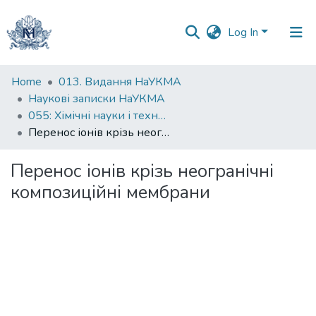
Log In
Communities
Home
013. Видання НаУКМА
&
Наукові записки НаУКМА
Collections
055: Xімічні науки і технології
Перенос іонів крізь неогранічні композиційні мембрани
All of DSpace
Перенос іонів крізь неогранічні
Statistics
композиційні мембрани