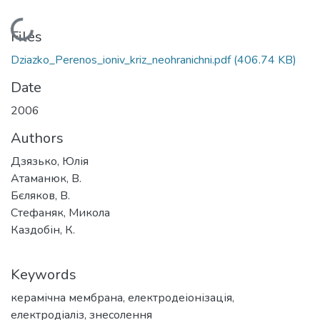
Loading...
Files
Dziazko_Perenos_ioniv_kriz_neohranichni.pdf
(406.74 KB)
Date
2006
Authors
Дзязько, Юлія
Атаманюк, В.
Бєляков, В.
Стефаняк, Микола
Каздобін, К.
Keywords
керамічна мембрана
,
електродеіонізація
,
електродіаліз
,
знесолення