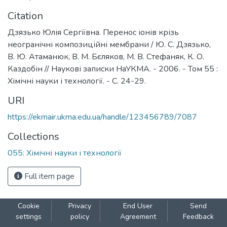
Citation
Дзязько Юлія Сергіївна. Перенос іонів крізь
неогранічні композиційні мембрани / Ю. С. Дзязько,
В. Ю. Атаманюк, В. М. Бєляков, М. В. Стефаняк, К. О.
Каздобін // Наукові записки НаУКМА. - 2006. - Том 55 :
Хімічні науки і технології. - С. 24-29.
URI
https://ekmair.ukma.edu.ua/handle/123456789/7087
Collections
055: Xімічні науки і технології
Full item page
Cookie
Privacy
End User
Send
settings
policy
Agreement
Feedback