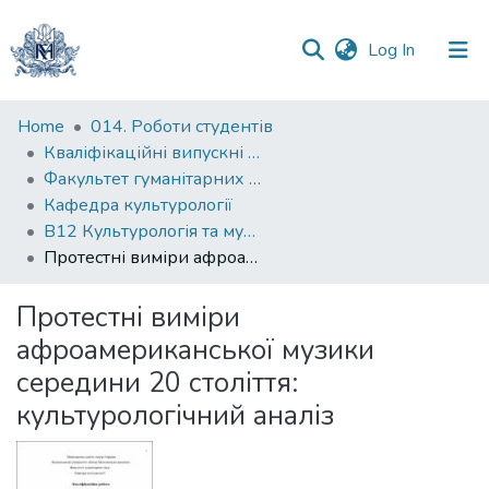
(current)
Log In
Communities
Home
014. Роботи студентів
&
Кваліфікаційні випускні роботи здобувачів вищої освіти бакалаврських програм
Collections
Факультет гуманітарних наук
Кафедра культурології
All of DSpace
B12 Культурологія та музеєзнавство
Протестні виміри афроамериканської музики середини 20 століття: культурологічний аналіз
Statistics
Протестні виміри
афроамериканської музики
середини 20 століття:
культурологічний аналіз