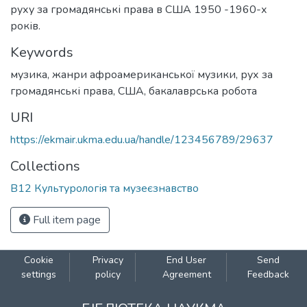
руху за громадянські права в США 1950 -1960-х
років.
Keywords
музика
,
жанри афроамериканської музики
,
рух за
громадянські права
,
США
,
бакалаврська робота
URI
https://ekmair.ukma.edu.ua/handle/123456789/29637
Collections
B12 Культурологія та музеєзнавство
Full item page
Cookie
Privacy
End User
Send
settings
policy
Agreement
Feedback