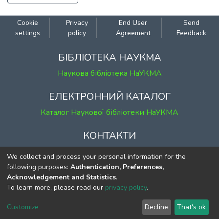
Cookie
Privacy
End User
Send
settings
policy
Agreement
Feedback
БІБЛІОТЕКА НАУКМА
Наукова бібліотека НаУКМА
ЕЛЕКТРОННИЙ КАТАЛОГ
Каталог Наукової бібліотеки НаУКМА
КОНТАКТИ
м. Київ, вул. Григорія Сковороди, 2
We collect and process your personal information for the
к. 1, к. 120
following purposes:
Authentication, Preferences,
Acknowledgement and Statistics
.
тел.
(044) 463-69-31
To learn more, please read our
privacy policy
.
ekmair@ukma.edu.ua
Customize
Decline
That's ok