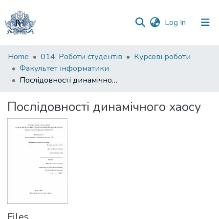
(current)
Log In
Communities
Home
014. Роботи студентів
Курсові роботи
&
Факультет інформатики
Collections
Послідовності динамічного хаосу
All of DSpace
Послідовності динамічного хаосу
Statistics
Files