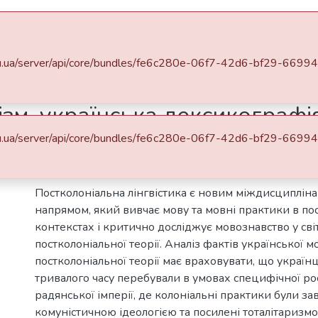
DSpace
Statistics
a.edu.ua/server/api/core/bundles/fe6c280e-06f7-42d6-bf29-66
и
Соціальне у мові та мова в соціумі : колективна монографія
Радянський колоніалізм, українська лексик
зм, українська лексикографі
a.edu.ua/server/api/core/bundles/fe6c280e-06f7-42d6-bf29-66
Abstract
Постколоніальна лінгвістика є новим міждисциплі
напрямом, який вивчає мову та мовні практики в по
контекстах і критично досліджує мовознавство у світ
постколоніальної теорії. Аналіз фактів української мо
постколоніальної теорії має враховувати, що украї
тривалого часу перебували в умовах специфічної ро
радянської імперії, де колоніальні практики були за
комуністичною ідеологією та посилені тоталітаризмо