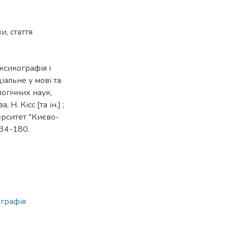
ки
,
стаття
ксикографія і
іальне у мові та
логічних наук,
. Кісс [та ін.] ;
верситет "Києво-
134-180.
ографія