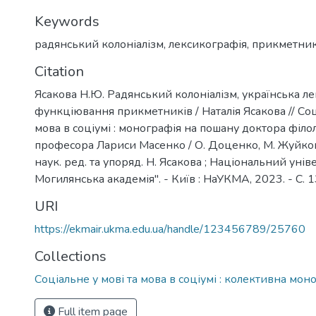
Keywords
радянський колоніалізм
,
лексикографія
,
прикметни
Citation
Ясакова Н.Ю. Радянський колоніалізм, українська ле
функціювання прикметників / Наталія Ясакова // Соц
мова в соціумі : монографія на пошану доктора філо
професора Лариси Масенко / О. Доценко, М. Жуйкова, Н
наук. ред. та упоряд. Н. Ясакова ; Національний уні
Могилянська академія". - Київ : НаУКМА, 2023. - C. 
URI
https://ekmair.ukma.edu.ua/handle/123456789/25760
Collections
Соціальне у мові та мова в соціумі : колективна мон
Full item page