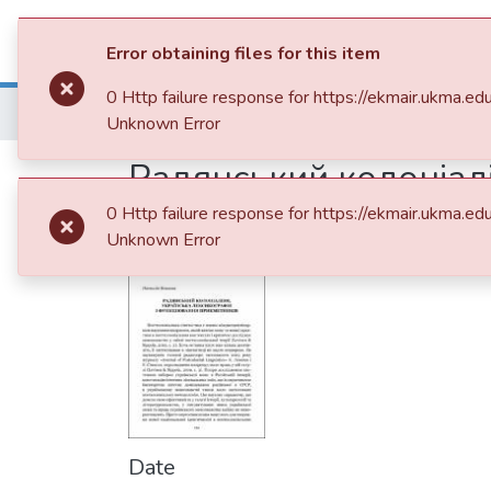
Communities & Collections
All of 
Error obtaining files for this item
0 Http failure response for https://ekmair.ukm
Home
013. Видання НаУКМА
Збірник
Unknown Error
Радянський колоніалі
прикметників
0 Http failure response for https://ekmair.ukm
Unknown Error
Date