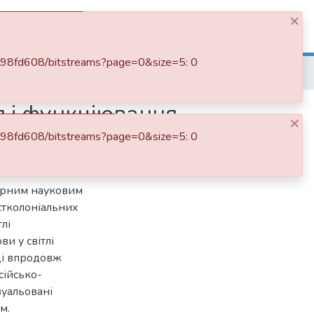
×
Log In
99498fd608/bitstreams?page=0&size=5: 0
ографія і функціювання прикметників
я і функціювання
×
99498fd608/bitstreams?page=0&size=5: 0
нарним науковим
стколоніальних
лі
ви у світлі
нці впродовж
сійсько-
вуальовані
м.