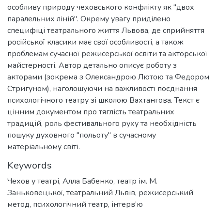
особливу природу чеховського конфлікту як "двох
паралельних ліній". Окрему увагу приділено
специфіці театрального життя Львова, де сприйняття
російської класики має свої особливості, а також
проблемам сучасної режисерської освіти та акторської
майстерності. Автор детально описує роботу з
акторами (зокрема з Олександрою Лютою та Федором
Стригуном), наголошуючи на важливості поєднання
психологічного театру зі школою Вахтангова. Текст є
цінним документом про тяглість театральних
традицій, роль фестивального руху та необхідність
пошуку духовного "польоту" в сучасному
матеріальному світі.
Keywords
Чехов у театрі
,
Алла Бабенко
,
театр ім. М.
Заньковецької
,
театральний Львів
,
режисерський
метод
,
психологічний театр
,
інтерв’ю