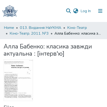
(current)
Log In
Communities
Home
013. Видання НаУКМА
Кіно-Театр
&
Кіно-Театр. 2011. №3
Алла Бабенко: класика завжди актуальна : [інтерв'ю]
Collections
Алла Бабенко: класика завжди
All of DSpace
актуальна : [інтерв'ю]
Statistics