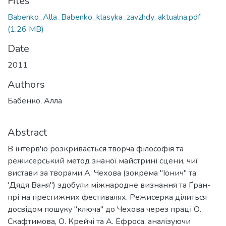
Files
Babenko_Alla_Babenko_klasyka_zavzhdy_aktualna.pdf
(1.26 MB)
Date
2011
Authors
Бабенко, Алла
Abstract
В інтерв'ю розкривається творча філософія та
режисерський метод знаної майстрині сцени, чиї
вистави за творами А. Чехова (зокрема "Іонич" та
'Дядя Ваня") здобули міжнародне визнання та Ґран-
прі на престижних фестивалях. Режисерка ділиться
досвідом пошуку "ключа" до Чехова через праці О.
Скафтимова, О. Крейчі та А. Ефроса, аналізуючи