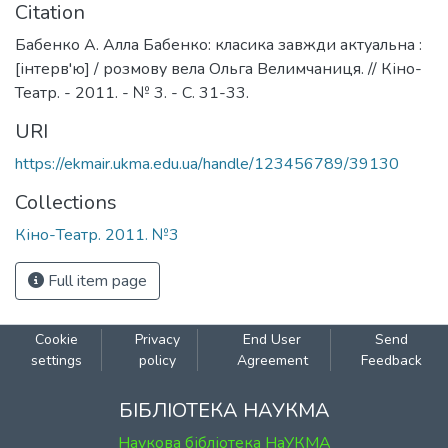
Citation
Бабенко А. Алла Бабенко: класика завжди актуальна :
[інтерв'ю] / розмову вела Ольга Велимчаниця. // Кіно-
Театр. - 2011. - № 3. - С. 31-33.
URI
https://ekmair.ukma.edu.ua/handle/123456789/39130
Collections
Кіно-Театр. 2011. №3
Full item page
Cookie
Privacy
End User
Send
settings
policy
Agreement
Feedback
БІБЛІОТЕКА НАУКМА
Наукова бібліотека НаУКМА